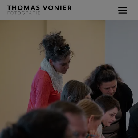
Delegierten-
versammlung
der IG Metal in
München
Ein Blick hinter die Kulissen der Delegiertenversammlung
der IG Metall: Mein Auftrag als Fotograf