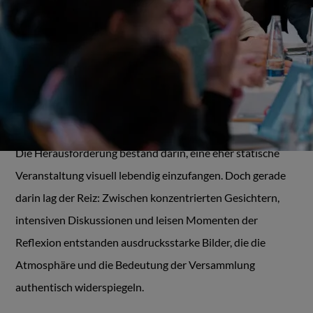
Als Fotograf hatte ich die spannende Aufgabe, die
Delegiertenversammlung der IG Metall in München zu
dokumentieren – ein Ereignis, das zwar durch Reden und
ruhige Momente geprägt war, aber dennoch voller
Ausdruck und Bedeutung steckte.
Die Herausforderung bestand darin, eine eher statische
Veranstaltung visuell lebendig einzufangen. Doch gerade
darin lag der Reiz: Zwischen konzentrierten Gesichtern,
intensiven Diskussionen und leisen Momenten der
Reflexion entstanden ausdrucksstarke Bilder, die die
Atmosphäre und die Bedeutung der Versammlung
authentisch widerspiegeln.