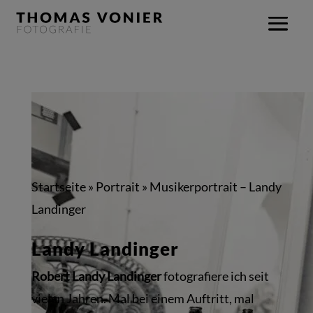
Startseite
»
Portrait
»
Musikerportrait – Landy
Landinger
Landy Landinger
Robert Landy Landinger
fotografiere ich seit
vielen Jahren. Mal bei einem Auftritt, mal