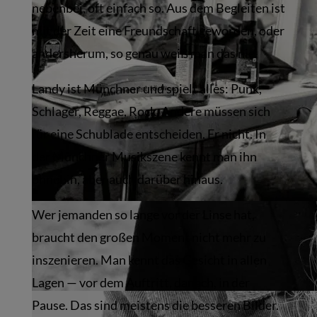
nebenbei, oft einfach so. Aus dem Begleiten ist
mit der Zeit eine Freundschaft geworden, oder
andersherum, so genau weiß man das nie.
Landy ist Münchner und spielt alles: Punk,
Schlager, Reggae, Rock. Andere müssen sich
für eine Schublade entscheiden. Er nicht. In
der Münchner Musikszene kennt man ihn
ohnehin, aber auch darüber hinaus.
Wer jemanden so lange vor der Linse hat,
braucht den großen Moment nicht mehr zu
inszenieren. Man kennt das Gesicht in allen
Lagen — vor dem Auftritt, danach, in der
Pause. Das sind meistens die besseren Bilder.