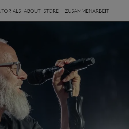
UTORIALS
ABOUT
STORE
ZUSAMMENARBEIT
tos
erte