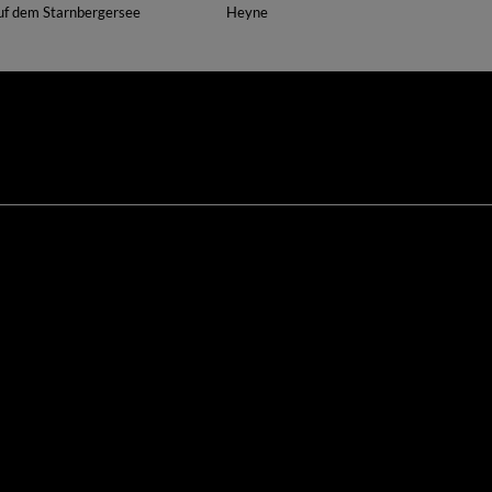
uf dem Starnbergersee
Heyne