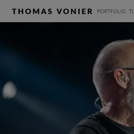
THOMAS VONIER
PORTFOLIO
T
Startseite
»
Reportagen & Serien
»
Konzertfo
Konz
Tollwoodfestival 2023
Fantastische Vier
Danger Dan
Jan Delay
ÄLICE