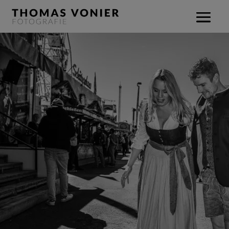
Leo Reisinger -
Behind the
scenes
Musiker | Autor | Schauspieler Ich hab Leo Reisinger als
Musiker kennen gelernt, als er mit seiner Band
Leo's Live
Band
aufgetreten ist. Erst später erfuhr ich, dass er nicht