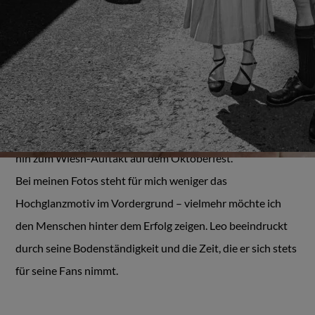
nur Musiker, sondern auch Schauspieler und Autor ist und
bereits zahlreiche Erfolge feiern konnte, darunter einen
Oscar für einen Kurzfilm. Die meisten werden ihn
vermutlich in seiner Rolle als Toni die männliche Hebamme
kennen. Seitdem hatte ich öfter die Gelegenheit, ihn bei
verschiedenen Anlässen fotografisch zu begleiten: von
seiner Buchvorstellung über ein Magazin-Fotoshooting bis
hin zum Wiesn-Auftakt auf dem Oktoberfest.
Bei meinen Fotos steht für mich weniger das
Hochglanzmotiv im Vordergrund – vielmehr möchte ich
den Menschen hinter dem Erfolg zeigen. Leo beeindruckt
durch seine Bodenständigkeit und die Zeit, die er sich stets
für seine Fans nimmt.