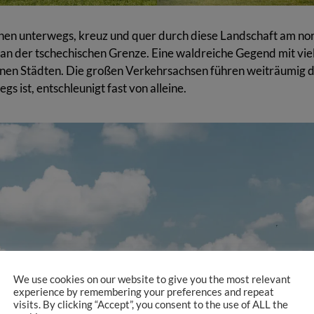
chen unterwegs, kreuz und quer durch diese Landschaft am no
an der tschechischen Grenze. Eine waldreiche Gegend mit vie
inen Städten. Die großen Verkehrsachsen führen weiträumig d
s ist, entschleunigt fast von alleine.
We use cookies on our website to give you the most relevant
experience by remembering your preferences and repeat
visits. By clicking “Accept”, you consent to the use of ALL the