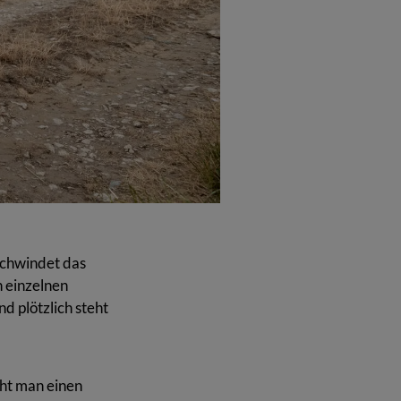
nd regionale Produkte anbietet. Der Hof
eöffnet ist. Karolin Köstler ist zudem
schwindet das
n einzelnen
nd plötzlich steht
cht man einen