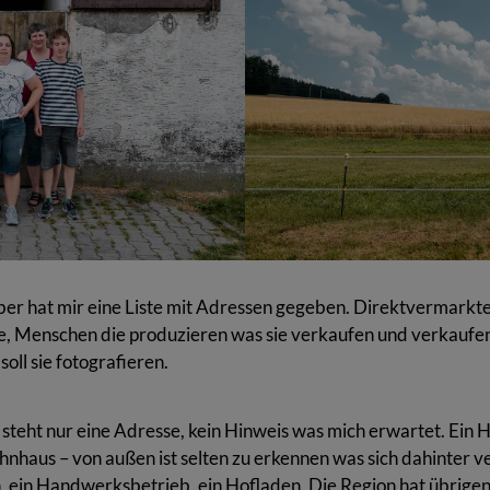
er hat mir eine Liste mit Adressen gegeben. Direktvermarkte
e, Menschen die produzieren was sie verkaufen und verkaufen
soll sie fotografieren.
 steht nur eine Adresse, kein Hinweis was mich erwartet. Ein H
nhaus – von außen ist selten zu erkennen was sich dahinter v
n, ein Handwerksbetrieb, ein Hofladen. Die Region hat übrigen