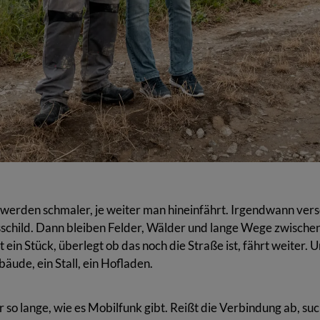
ermarkter, der Gemüse, Obst und Kartoffeln in Demeter-Qualität anbaut u
eh) und bietet einen Lieferservice sowie einen Hofladen an, der freitags g
 werden schmaler, je weiter man hineinfährt. Irgendwann ver
sschild. Dann bleiben Felder, Wälder und lange Wege zwische
ein Stück, überlegt ob das noch die Straße ist, fährt weiter. U
äude, ein Stall, ein Hofladen.
ur so lange, wie es Mobilfunk gibt. Reißt die Verbindung ab, su