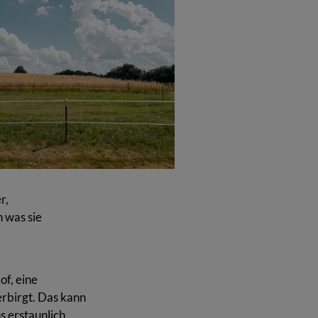
r,
 was sie
of, eine
erbirgt. Das kann
s erstaunlich