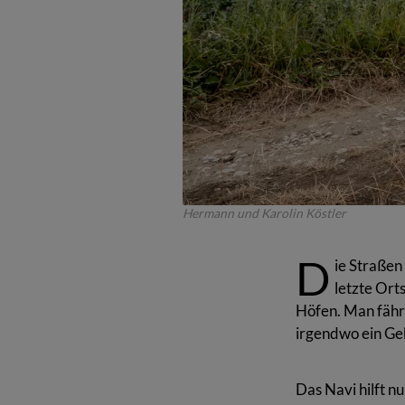
Hermann und Karolin Köstler
Köstlers Bauernhof ist ein Bio-Direktv
D
hält seltene Rinderrassen (Rotes Höhenvi
ie Straßen
als zertifizierte Erlebnisbäuerin tätig.
letzte Ort
Höfen. Man fährt 
irgendwo ein Geb
Das Navi hilft n