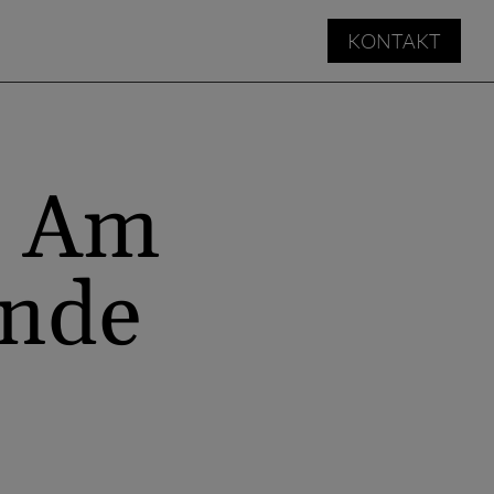
KONTAKT
– Am
Ende