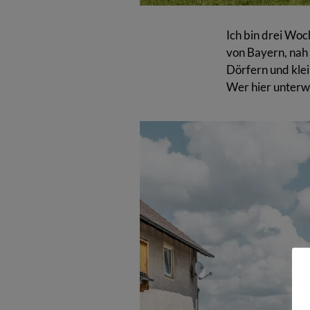
Ich bin drei Wo
von Bayern, nah 
Dörfern und kle
Wer hier unterweg