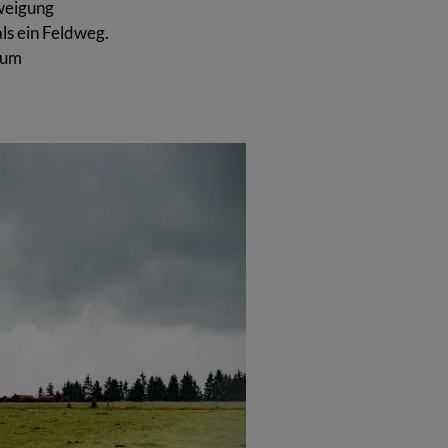
zweigung
als ein Feldweg.
aum