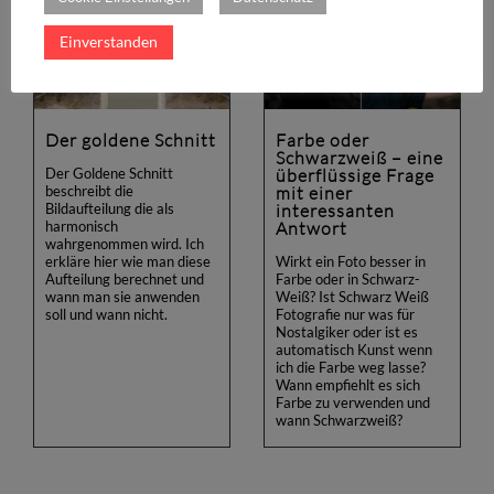
Einverstanden
Der goldene Schnitt
Farbe oder
Schwarzweiß – eine
überflüssige Frage
Der Goldene Schnitt
mit einer
beschreibt die
interessanten
Bildaufteilung die als
Antwort
harmonisch
wahrgenommen wird. Ich
erkläre hier wie man diese
Wirkt ein Foto besser in
Aufteilung berechnet und
Farbe oder in Schwarz-
wann man sie anwenden
Weiß? Ist Schwarz Weiß
soll und wann nicht.
Fotografie nur was für
Nostalgiker oder ist es
automatisch Kunst wenn
ich die Farbe weg lasse?
Wann empfiehlt es sich
Farbe zu verwenden und
wann Schwarzweiß?