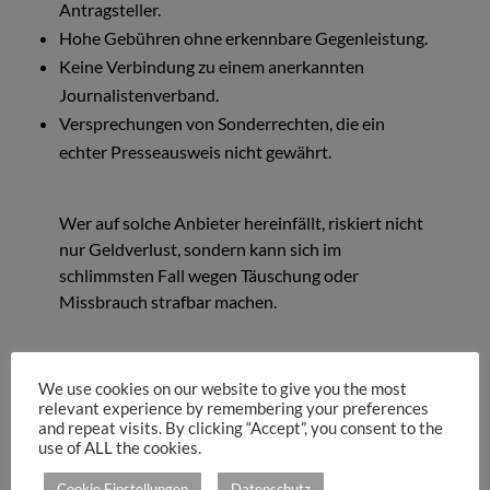
Antragsteller.
Hohe Gebühren ohne erkennbare Gegenleistung.
Keine Verbindung zu einem anerkannten
Journalistenverband.
Versprechungen von Sonderrechten, die ein
echter Presseausweis nicht gewährt.
Wer auf solche Anbieter hereinfällt, riskiert nicht
nur Geldverlust, sondern kann sich im
schlimmsten Fall wegen Täuschung oder
Missbrauch strafbar machen.
6. Der bundeseinheitliche
Presseausweis
We use cookies on our website to give you the most
relevant experience by remembering your preferences
and repeat visits. By clicking “Accept”, you consent to the
use of ALL the cookies.
Der offizielle Presseausweis in Deutschland wird
von den oben genannten Verbänden
Cookie Einstellungen
Datenschutz