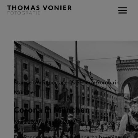
Startseite
»
Reportagen & Serien
»
Corona in
München
Corona in München
März 2020 – August 2022
Die Pandemie kam schnell. Innerhalb weniger