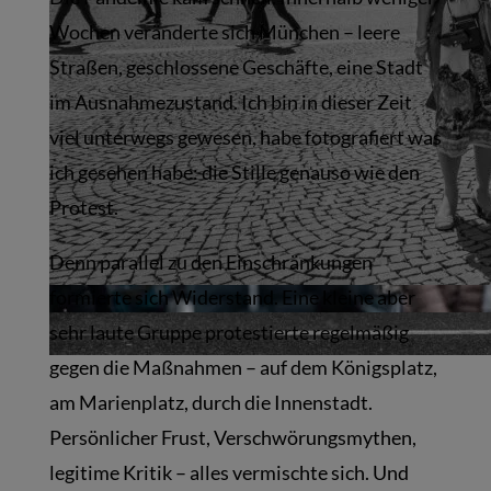
Wochen veränderte sich München – leere
Straßen, geschlossene Geschäfte, eine Stadt
im Ausnahmezustand. Ich bin in dieser Zeit
viel unterwegs gewesen, habe fotografiert was
ich gesehen habe: die Stille genauso wie den
Protest.
Denn parallel zu den Einschränkungen
formierte sich Widerstand. Eine kleine aber
sehr laute Gruppe protestierte regelmäßig
gegen die Maßnahmen – auf dem Königsplatz,
am Marienplatz, durch die Innenstadt.
Persönlicher Frust, Verschwörungsmythen,
legitime Kritik – alles vermischte sich. Und