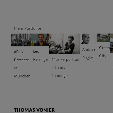
Mehr Portfolios
Green
Andreas
Leo
#BLM
City
Pegler
Musikerportrait
Reisinger
Proteste
– Landy
in
Landinger
München
THOMAS VONIER