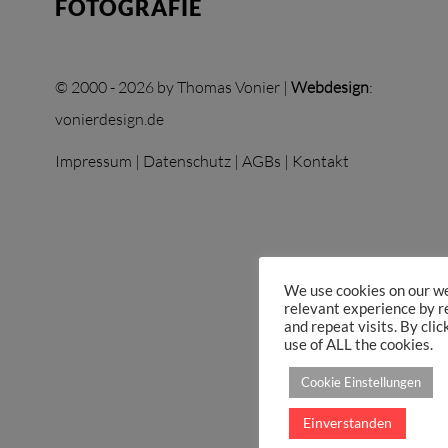
FOTOGRAFIE
© 2000 - 2026 by Thomas Vonier |
Webdesign
:
vonierdesign.de
Impressum
|
Datenschutz
|
AGBs
|
Kontakt
We use cookies on our we
relevant experience by 
and repeat visits. By clic
use of ALL the cookies.
Cookie Einstellungen
Einverstanden